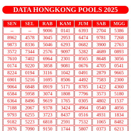
DATA HONGKONG POOLS 2025
SEN
SEL
RAB
KAM
JUM
SAB
MGG
--
--
9006
0141
6393
2704
5386
8962
4578
3045
2953
6474
9781
7268
9873
8336
5046
6293
0682
3900
2763
3572
7344
2576
9097
5282
4689
0893
7610
7402
6964
2301
8565
8648
3056
0174
9220
3858
9081
0676
4705
0541
8224
0194
3116
1042
0491
2879
9665
6901
5216
1695
8506
4492
7583
2300
9064
6848
0919
5171
8785
1422
4360
6584
5958
3074
1808
7796
3573
5180
6364
8496
9619
1765
0305
4802
1537
7188
2067
9378
3424
4964
0540
4056
9793
6255
3723
8437
0516
4931
1834
9182
5223
6818
2591
7532
1065
8482
3976
7090
9150
1744
5807
0373
6213