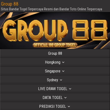
Group 88
Situs Bandar Togel Terpercaya Resmi dan Bandar Toto Online Terpercaya
Group 88
Hongkong
Singapore
Sydney
LIVE DRAW TOGEL
DATA TOGEL
PREDIKSI TOGEL