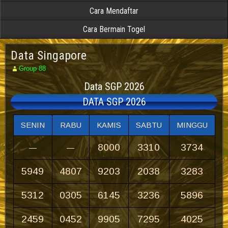
Cara Mendaftar
Cara Bermain Togel
Data Singapore
Group 88
Data SGP 2026
DATA SGP 2026
SENIN
RABU
KAMIS
SABTU
MINGGU
8000
3310
3734
—
—
5949
4807
9203
2038
3283
5312
0305
6145
3236
5896
2459
0452
9905
7295
4025